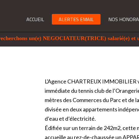
ACCUEIL
ALERTES EMAIL
NOS HONORA
herchons un(e) NEGOCIATEUR(TRICE) salarié(e) et un 
L'Agence CHARTREUX IMMOBILIER vou
immédiate du tennis club de l’Orangerie
mètres des Commerces du Parc et de l
divisée en deux appartements indépen
d’eau et d’électricité.
Édifiée sur un terrain de 242m2, cette
accueille au rez-de-chaussée un APP