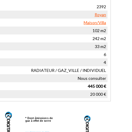
2392
Royan
Maison/Villa
102 m2
242 m2
33 m2
6
4
RADIATEUR / GAZ_VILLE / INDIVIDUEL
Nous consulter
445 000 €
20 000 €