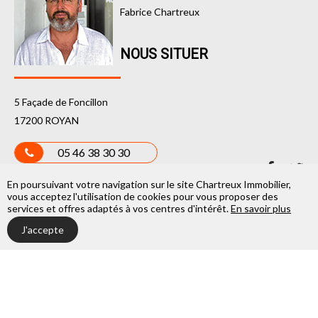
Fabrice Chartreux
NOUS SITUER
5 Façade de Foncillon
17200 ROYAN
05 46 38 30 30
En poursuivant votre navigation sur le site Chartreux Immobilier,
vous acceptez l'utilisation de cookies pour vous proposer des
services et offres adaptés à vos centres d'intérêt.
En savoir plus
COPYRIGHT © 2011 - 2026,
CHARTREUX IMMOBILIER ROYAN
-
J'accepte
TOUS DROITS RÉSERVÉS