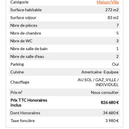
Catégorie
Maison/Villa
Surface habitable
272 m2
Surface séjour
83 m2
Nbre de pièces
7
Nbre de chambre
5
Nbre de WC
3
Nbre de salle de bain
1
Nbre de salle d'eau
2
Parking
Oui
Cuisine
Americaine -Equipee
AU SOL / GAZ_VILLE /
Chauffage
INDIVIDUEL
Prix m²
Nous consulter
Prix TTC Honoraires
826 680 €
Inclus
Dont Honoraires
34 680 €
Taxe foncière
3 980 €